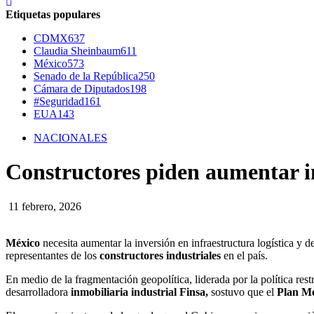
Etiquetas populares
CDMX
637
Claudia Sheinbaum
611
México
573
Senado de la República
250
Cámara de Diputados
198
#Seguridad
161
EUA
143
NACIONALES
Constructores piden aumentar in
11 febrero, 2026
México
necesita aumentar la inversión en infraestructura logística y de
representantes de los
constructores industriales
en el país.
En medio de la fragmentación geopolítica, liderada por la política res
desarrolladora
inmobiliaria industrial
Finsa,
sostuvo que el
Plan M