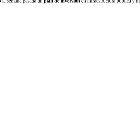
ó la semana pasada un
plan de inversión
en infraestructura pública y m