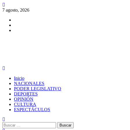
Saltar
al
7 agosto, 2026
contenido
Facebook
Twitter
Instagram
PERIODISMO CON SENTIDO
Menú
principal
Inicio
NACIONALES
PODER LEGISLATIVO
DEPORTES
OPINIÓN
CULTURA
ESPECTÁCULOS
Buscar: