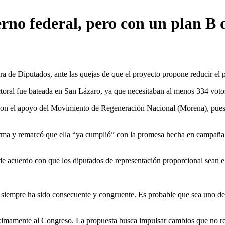
rno federal, pero con un plan B
de Diputados, ante las quejas de que el proyecto propone reducir el pr
toral fue bateada en San Lázaro, ya que necesitaban al menos 334 votos 
o con el apoyo del Movimiento de Regeneración Nacional (Morena), pues e
rma y remarcó que ella “ya cumplió” con la promesa hecha en campaña d
de acuerdo con que los diputados de representación proporcional sean e
a siempre ha sido consecuente y congruente. Es probable que sea uno de
ximamente al Congreso. La propuesta busca impulsar cambios que no re