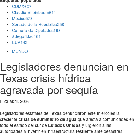
Etiquetas populares
CDMX
637
Claudia Sheinbaum
611
México
573
Senado de la República
250
Cámara de Diputados
198
#Seguridad
161
EUA
143
MUNDO
Legisladores denuncian en
Texas crisis hídrica
agravada por sequía
23 abril, 2026
Legisladores estatales de
Texas
denunciaron este miércoles la
creciente
crisis de suministro de agua
que afecta a comunidades en
todo el estado del sur de
Estados Unidos
y urgieron a las
autoridades a invertir en infraestructura resiliente ante desastres