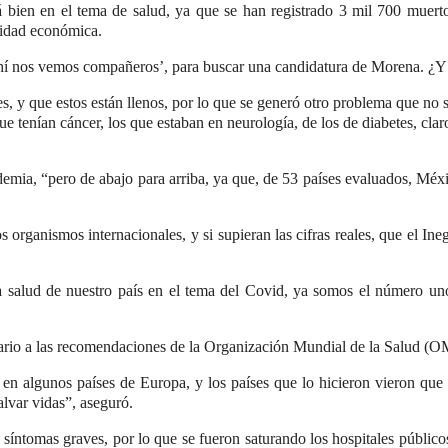
bien en el tema de salud, ya que se han registrado 3 mil 700 muertos
vidad económica.
hí nos vemos compañeros’, para buscar una candidatura de Morena. ¿Y lo
s, y que estos están llenos, por lo que se generó otro problema que no 
 que tenían cáncer, los que estaban en neurología, de los de diabetes, c
emia, “pero de abajo para arriba, ya que, de 53 países evaluados, Méxi
s organismos internacionales, y si supieran las cifras reales, que el In
 salud de nuestro país en el tema del Covid, ya somos el número uno
rio a las recomendaciones de la Organización Mundial de la Salud (OM
n en algunos países de Europa, y los países que lo hicieron vieron que 
salvar vidas”, aseguró.
an síntomas graves, por lo que se fueron saturando los hospitales públic