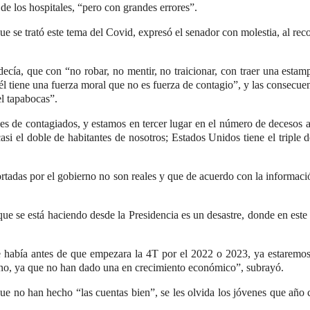
de los hospitales, “pero con grandes errores”.
e se trató este tema del Covid, expresó el senador con molestia, al rec
ecía, que con “no robar, no mentir, no traicionar, con traer una esta
tiene una fuerza moral que no es fuerza de contagio”, y las consecuenci
el tapabocas”.
es de contagiados, y estamos en tercer lugar en el número de decesos 
casi el doble de habitantes de nosotros; Estados Unidos tiene el tripl
rtadas por el gobierno no son reales y que de acuerdo con la informaci
ue se está haciendo desde la Presidencia es un desastre, donde en este 
que había antes de que empezara la 4T por el 2022 o 2023, ya estaremos
rno, ya que no han dado una en crecimiento económico”, subrayó.
que no han hecho “las cuentas bien”, se les olvida los jóvenes que año