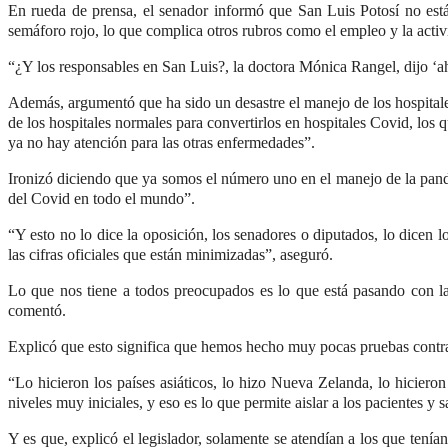
En rueda de prensa, el senador informó que San Luis Potosí no está 
semáforo rojo, lo que complica otros rubros como el empleo y la acti
“¿Y los responsables en San Luis?, la doctora Mónica Rangel, dijo ‘a
Además, argumentó que ha sido un desastre el manejo de los hospitale
de los hospitales normales para convertirlos en hospitales Covid, los
ya no hay atención para las otras enfermedades”.
Ironizó diciendo que ya somos el número uno en el manejo de la pand
del Covid en todo el mundo”.
“Y esto no lo dice la oposición, los senadores o diputados, lo dicen lo
las cifras oficiales que están minimizadas”, aseguró.
Lo que nos tiene a todos preocupados es lo que está pasando con la
comentó.
Explicó que esto significa que hemos hecho muy pocas pruebas contra
“Lo hicieron los países asiáticos, lo hizo Nueva Zelanda, lo hiciero
niveles muy iniciales, y eso es lo que permite aislar a los pacientes y 
Y es que, explicó el legislador, solamente se atendían a los que tení