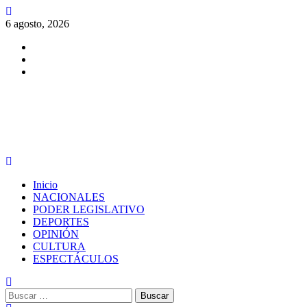
Saltar
al
6 agosto, 2026
contenido
Facebook
Twitter
Instagram
PERIODISMO CON SENTIDO
Menú
principal
Inicio
NACIONALES
PODER LEGISLATIVO
DEPORTES
OPINIÓN
CULTURA
ESPECTÁCULOS
Buscar: