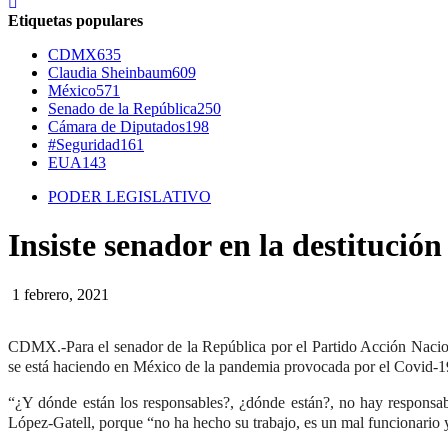
Etiquetas populares
CDMX
635
Claudia Sheinbaum
609
México
571
Senado de la República
250
Cámara de Diputados
198
#Seguridad
161
EUA
143
PODER LEGISLATIVO
Insiste senador en la destitució
1 febrero, 2021
CDMX.-Para el senador de la República por el Partido Acción Nacion
se está haciendo en México de la pandemia provocada por el Covid-1
“¿Y dónde están los responsables?, ¿dónde están?, no hay responsab
López-Gatell, porque “no ha hecho su trabajo, es un mal funcionario y