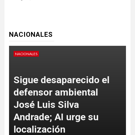
NACIONALES
NACIONALES
 el
l
SSC CDMX detecta
u
falsas multas en rentas
de inmuebles