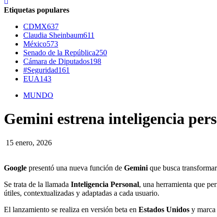
Etiquetas populares
CDMX
637
Claudia Sheinbaum
611
México
573
Senado de la República
250
Cámara de Diputados
198
#Seguridad
161
EUA
143
MUNDO
Gemini estrena inteligencia per
15 enero, 2026
Google
presentó una nueva función de
Gemini
que busca transformar l
Se trata de la llamada
Inteligencia Personal
, una herramienta que per
útiles, contextualizadas y adaptadas a cada usuario.
El lanzamiento se realiza en versión beta en
Estados Unidos
y marca 