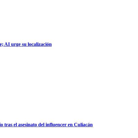
; AI urge su localización
 tras el asesinato del influencer en Culiacán