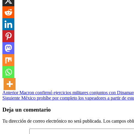
Post
Anterior
Macron confirmó ejercicios militares conjuntos con Dinamar
Siguiente
México prohíbe por completo los vapeadores a partir de est
navigation
Deja un comentario
Tu dirección de correo electrónico no será publicada.
Los campos obli