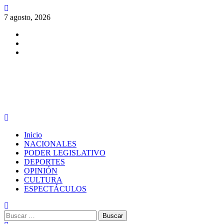
Saltar
al
7 agosto, 2026
contenido
Facebook
Twitter
Instagram
PERIODISMO CON SENTIDO
Menú
principal
Inicio
NACIONALES
PODER LEGISLATIVO
DEPORTES
OPINIÓN
CULTURA
ESPECTÁCULOS
Buscar: