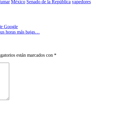
fumar
México
Senado de la República
vapedores
 de Google
 sus horas más bajas…
gatorios están marcados con
*