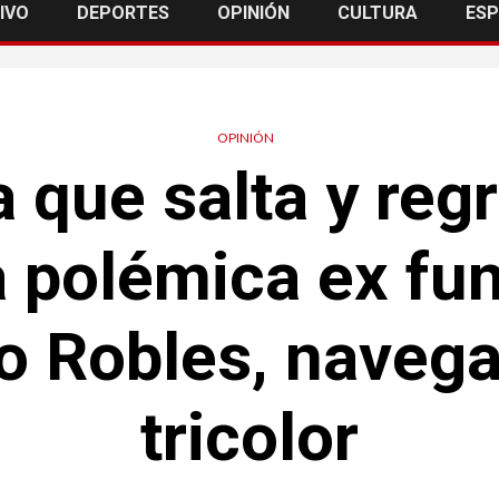
IVO
DEPORTES
OPINIÓN
CULTURA
ES
OPINIÓN
a que salta y reg
a polémica ex fu
o Robles, navega
tricolor