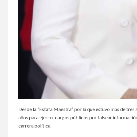
28 julio, 2026
5 agosto,
DEPORTES
DEPORTE
Celebran más de
Méxi
800 mil personas
los 
tercera victoria de
Cen
Desde la “Estafa Maestra”, por la que estuvo más de tres a
años para ejercer cargos públicos por falsear informació
México en el
y de
carrera política.
Mundial
Dom