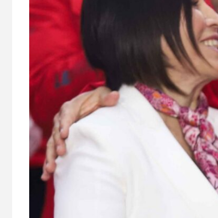
10 junio, 2026
29 julio, 
OPINIÓN
OPINIÓN
¡Diplomacia
improvisada!
¿Cód