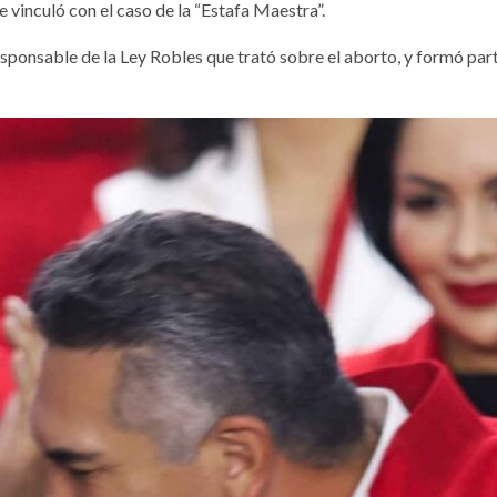
 vinculó con el caso de la “Estafa Maestra”.
 2026
6 agosto, 2026
esponsable de la Ley Robles que trató sobre el aborto, y formó par
GISLATIVO
PODER LEGISLATIVO
e huachicol,
Robos y
ura y culpas,
vandalismo e
ongreso
escuelas afec
irtió la
infraestructur
manente en
retrasan el ini
 político
de clases