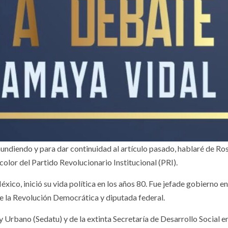
Sigue
LES
NACIONALES
desaparecido 
defensor
hundiendo y para dar continuidad al artículo pasado, hablaré de Ro
etaría de
ambiental Jos
color del Partido Revolucionario Institucional (PRI).
d confirma 33
Luis Silva
co, inició su vida política en los años 80. Fue jefade gobierno e
os de
Andrade; AI u
 de la Revolución Democrática y diputada federal.
osporiasis
su localizació
 y Urbano (Sedatu) y de la extinta Secretaría de Desarrollo Social en