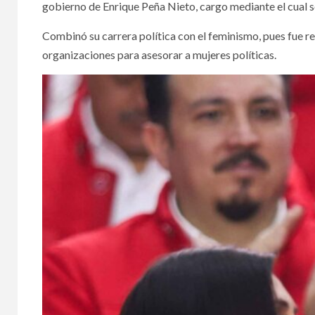
gobierno de Enrique Peña Nieto, cargo mediante el cual se
4 agosto, 2026
6 agosto,
Combinó su carrera política con el feminismo, pues fue r
organizaciones para asesorar a mujeres políticas.
PODER LEGISLATIVO
PODER LE
Entr
Senado reconoce
cens
seis décadas de
el C
trayectoria de La
conv
Original Banda El
Per
Limón
ring