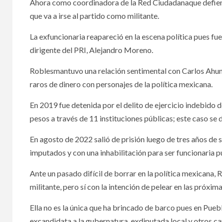
Ahora como coordinadora de la Red Ciudadanaque defiende
que va a irse al partido como militante.
25 junio, 2026
3 agosto,
La exfuncionaria reapareció en la escena política pues 
dirigente del PRI, Alejandro Moreno.
Roblesmantuvo una relación sentimental con Carlos Ahum
raros de dinero con personajes de la política mexicana.
Revelan una dieta
VARIOS
VARIOS
En 2019 fue detenida por el delito de ejercicio indebido 
eficaz para cuidar
Tec
pesos a través de 11 instituciones públicas; este caso s
la salud del
redu
En agosto de 2022 salió de prisión luego de tres años de 
imputados y con una inhabilitación para ser funcionaria p
corazón; un
el t
Ante un pasado difícil de borrar en la política mexicana,
estudio señala el
dedi
militante, pero sí con la intención de pelear en las próxi
beneficio para la
lava
Ella no es la única que ha brincado de barco pues en Pueb
excandidata a la gubernatura, exdiputada local y otros ca