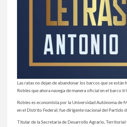
NACIONALES
NACIONA
Aseguran más de
Las ratas no dejan de abandonar los barcos que se están 
4 toneladas de
Secr
Robles que ahora navega de manera oficial en el barco tri
cocaína en costas
Salu
Robles es economista por la Universidad Autónoma de Méxi
de Chiapas y
cas
en el Distrito Federal; fue dirigente nacional del Partido
Oaxaca
cicl
Titular de la Secretaría de Desarrollo Agrario, Territorial