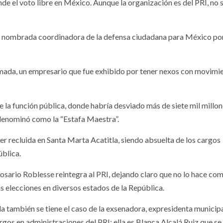
 el voto libre en México. Aunque la organización es del PRI, no s
 2026
29 julio, 2026
fue nombrada coordinadora de la defensa ciudadana para México por
ada, un empresario que fue exhibido por tener nexos con movimi
CEUMH fortal
la formación
NACIONALES
VARIOS
de la función pública, donde habría desviado más de siete mil millo
nología
profesional c
e denominó como la “Estafa Maestra”.
ce a la mitad
nueva Cámara
ser recluida en Santa Marta Acatitla, siendo absuelta de los cargos
ública.
iempo
Gesell y conso
 Rosario Roblesse reintegra al PRI, dejando claro que no lo hace co
cado al
vínculos con l
mas elecciones en diversos estados de la República.
do de ropa en
educación
la también se tiene el caso de la exsenadora, expresidenta municipa
rgos en administraciones del PRI; ella es Blanca Alcalá Ruiz que s