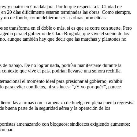
rey y cuatro en Guadalajara. Por lo que respecta a la Ciudad de
e en 20 días difícilmente estarán terminadas las obras. Como siempre,
o y no de fondo, como debieron ser las obras prometidas.
s se transforma en el doble o más, si es que se corre con suerte. Pero
ragedia para el gobierno de Clara Brugada, que vive el sueño de los
ierno, aunque también hay que decir que las marchas y plantones no
s de trabajo. De no lograr nada, podrían manifestarse durante la
contexto que vive el país, podrían llevarse una sonora rechifla.
ernacional el momento ideal para presionar al gobierno, exhibir
o para evitar conflictos, ni sus luces. “¿Y yo por qué?”, parece
dieron las alarmas con la amenaza de huelga en plena cuenta regresiva
e buena parte de la seguridad aérea y la operación de los
sportistas amenazando con bloqueos; sindicatos exigiendo aumentos;
cuchar.