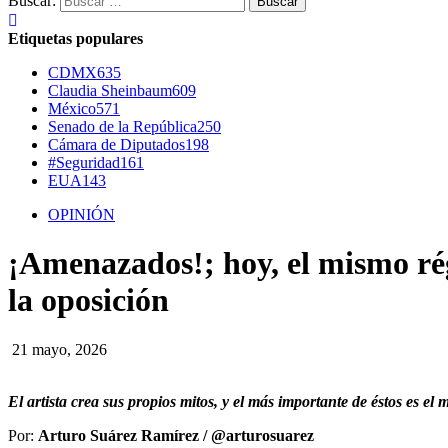
Buscar:
Etiquetas populares
CDMX
635
Claudia Sheinbaum
609
México
571
Senado de la República
250
Cámara de Diputados
198
#Seguridad
161
EUA
143
OPINIÓN
¡Amenazados!; hoy, el mismo rég
la oposición
21 mayo, 2026
El artista crea sus propios mitos,
y el más importante de éstos
es el 
Por:
Arturo Suárez Ramírez / @arturosuarez