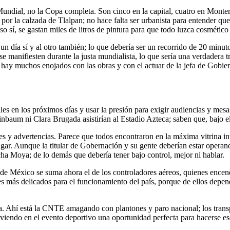
undial, no la Copa completa. Son cinco en la capital, cuatro en Monter
 por la calzada de Tlalpan; no hace falta ser urbanista para entender qu
o sí, se gastan miles de litros de pintura para que todo luzca cosmétic
n día sí y al otro también; lo que debería ser un recorrido de 20 minuto
 manifiesten durante la justa mundialista, lo que sería una verdadera t
que hay muchos enojados con las obras y con el actuar de la jefa de Gob
lles en los próximos días y usar la presión para exigir audiencias y mesa
baum ni Clara Brugada asistirían al Estadio Azteca; saben que, bajo el 
 y advertencias. Parece que todos encontraron en la máxima vitrina int
gar. Aunque la titular de Gobernación y su gente deberían estar operand
ha Moya; de lo demás que debería tener bajo control, mejor ni hablar.
 de México se suma ahora el de los controladores aéreos, quienes encen
s más delicados para el funcionamiento del país, porque de ellos depend
a. Ahí está la CNTE amagando con plantones y paro nacional; los tran
 viendo en el evento deportivo una oportunidad perfecta para hacerse es