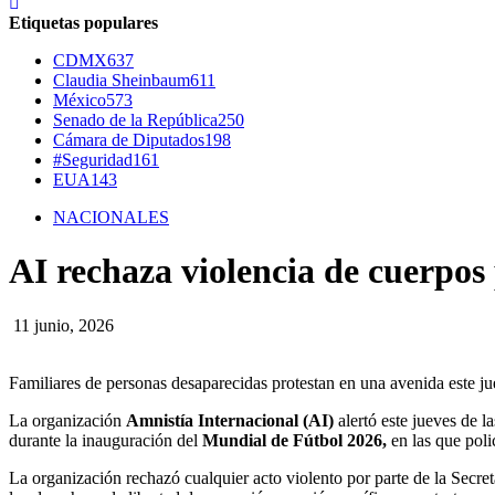
Etiquetas populares
CDMX
637
Claudia Sheinbaum
611
México
573
Senado de la República
250
Cámara de Diputados
198
#Seguridad
161
EUA
143
NACIONALES
AI rechaza violencia de cuerpos 
11 junio, 2026
Familiares de personas desaparecidas protestan en una avenida este 
La organización
Amnistía Internacional (AI)
alertó este jueves de l
durante la inauguración del
Mundial de Fútbol 2026,
en las que poli
La organización rechazó cualquier acto violento por parte de la Secr