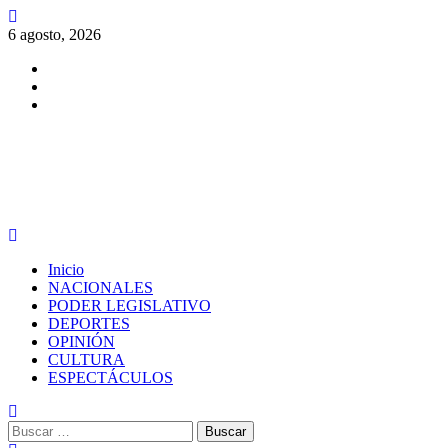
Saltar
al
6 agosto, 2026
contenido
Facebook
Twitter
Instagram
PERIODISMO CON SENTIDO
Menú
principal
Inicio
NACIONALES
PODER LEGISLATIVO
DEPORTES
OPINIÓN
CULTURA
ESPECTÁCULOS
Buscar: