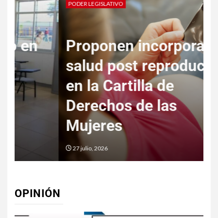
PODER LEGISLATIVO
P
Proponen incorporar la
salud post reproductiva
S
en la Cartilla de
d
Derechos de las
Mujeres
o
27 julio, 2026
OPINIÓN