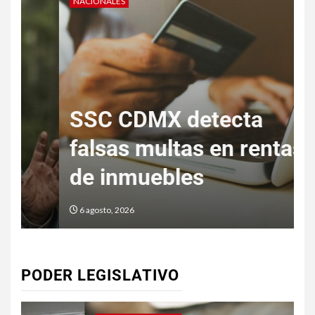
NACIONALES
N
“
SSC CDMX detecta
s
falsas multas en rentas
a
de inmuebles
6 agosto, 2026
PODER LEGISLATIVO