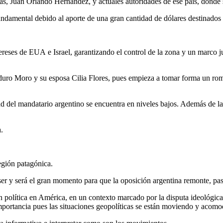
 Juan Orlando Hernández, y actuales autoridades de ese país, donde se 
fundamental debido al aporte de una gran cantidad de dólares destinados
reses de EUA e Israel, garantizando el control de la zona y un marco ju
duro Moro y su esposa Cilia Flores, pues empieza a tomar forma un ro
ad del mandatario argentino se encuentra en niveles bajos. Además de l
.
egión patagónica.
er y será el gran momento para que la oposición argentina remonte, pasa
ón política en América, en un contexto marcado por la disputa ideológica
n importancia pues las situaciones geopolíticas se están moviendo y ac