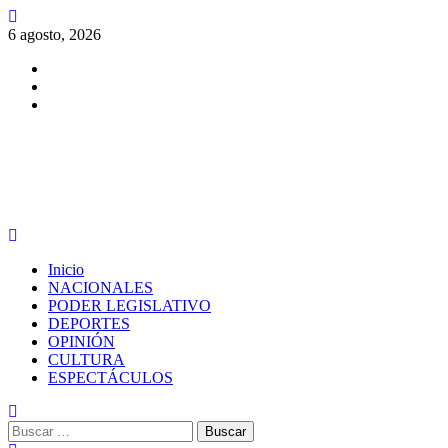
Saltar
al
6 agosto, 2026
contenido
Facebook
Twitter
Instagram
PERIODISMO CON SENTIDO
Menú
principal
Inicio
NACIONALES
PODER LEGISLATIVO
DEPORTES
OPINIÓN
CULTURA
ESPECTÁCULOS
Buscar: