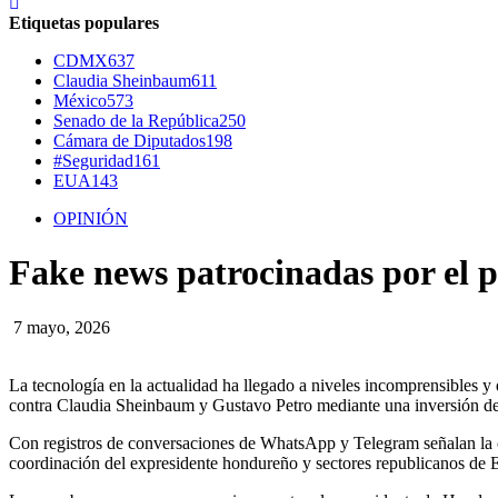
Etiquetas populares
CDMX
637
Claudia Sheinbaum
611
México
573
Senado de la República
250
Cámara de Diputados
198
#Seguridad
161
EUA
143
OPINIÓN
Fake news patrocinadas por el p
7 mayo, 2026
La tecnología en la actualidad ha llegado a niveles incomprensibles y 
contra Claudia Sheinbaum y Gustavo Petro mediante una inversión d
Con registros de conversaciones de WhatsApp y Telegram señalan la cr
coordinación del expresidente hondureño y sectores republicanos de