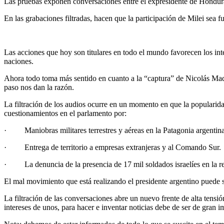
Las pruebas exponen conversaciones entre el expresidente de Honduras,
En las grabaciones filtradas, hacen que la participación de Milei sea 
Las acciones que hoy son titulares en todo el mundo favorecen los inte
naciones.
Ahora todo toma más sentido en cuanto a la “captura” de Nicolás Ma
paso nos dan la razón.
La filtración de los audios ocurre en un momento en que la popularid
cuestionamientos en el parlamento por:
· Maniobras militares terrestres y aéreas en la Patagonia argentina
· Entrega de territorio a empresas extranjeras y al Comando Sur.
· La denuncia de la presencia de 17 mil soldados israelíes en la r
El mal movimiento que está realizando el presidente argentino puede s
La filtración de las conversaciones abre un nuevo frente de alta tensi
intereses de unos, para hacer e inventar noticias debe de ser de gra