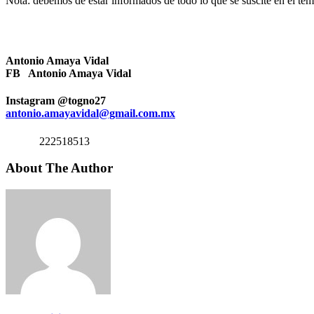
Nota: debemos de estar informados de todo lo que se suscite en el te
Antonio Amaya Vidal
FB Antonio Amaya Vidal
Instagram @togno27
antonio.amayavidal@gmail.com.mx
222518513
About The Author