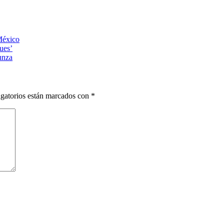
éxico
ues’
zunza
gatorios están marcados con
*