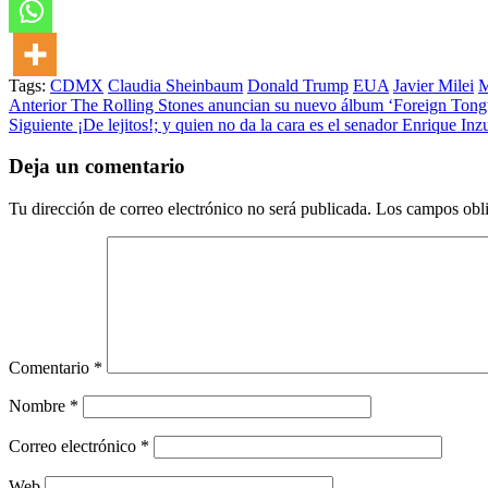
Tags:
CDMX
Claudia Sheinbaum
Donald Trump
EUA
Javier Milei
M
Post
Anterior
The Rolling Stones anuncian su nuevo álbum ‘Foreign Tong
Siguiente
¡De lejitos!; y quien no da la cara es el senador Enrique In
navigation
Deja un comentario
Tu dirección de correo electrónico no será publicada.
Los campos obli
Comentario
*
Nombre
*
Correo electrónico
*
Web