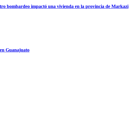
 otro bombardeo impactó una vivienda en la provincia de Markazi
 en Guanajuato