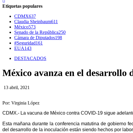
Etiquetas populares
CDMX
637
Claudia Sheinbaum
611
México
573
Senado de la República
250
Cámara de Diputados
198
#Seguridad
161
EUA
143
DESTACADOS
México avanza en el desarrollo 
13 abril, 2021
Por: Virginia López
CDMX.- La vacuna de México contra COVID-19 sigue adelante c
Esta mañana durante la conferencia matutina de gobierno fede
del desarrollo de la inoculación están siendo hechos por labo