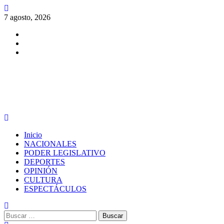
Saltar
al
7 agosto, 2026
contenido
Facebook
Twitter
Instagram
PERIODISMO CON SENTIDO
Menú
principal
Inicio
NACIONALES
PODER LEGISLATIVO
DEPORTES
OPINIÓN
CULTURA
ESPECTÁCULOS
Buscar: