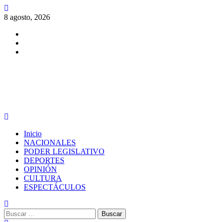
Saltar
al
8 agosto, 2026
contenido
Facebook
Twitter
Instagram
PERIODISMO CON SENTIDO
Menú
principal
Inicio
NACIONALES
PODER LEGISLATIVO
DEPORTES
OPINIÓN
CULTURA
ESPECTÁCULOS
Buscar: