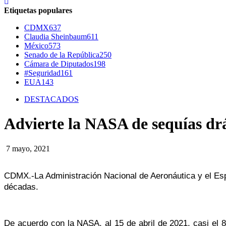
Etiquetas populares
CDMX
637
Claudia Sheinbaum
611
México
573
Senado de la República
250
Cámara de Diputados
198
#Seguridad
161
EUA
143
DESTACADOS
Advierte la NASA de sequías dr
7 mayo, 2021
CDMX.-La Administración Nacional de Aeronáutica y el Es
décadas.
De acuerdo con la NASA, al 15 de abril de 2021, casi el