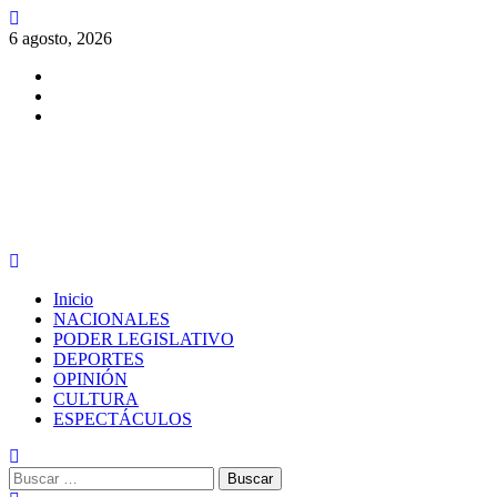
Saltar
al
6 agosto, 2026
contenido
Facebook
Twitter
Instagram
PERIODISMO CON SENTIDO
Menú
principal
Inicio
NACIONALES
PODER LEGISLATIVO
DEPORTES
OPINIÓN
CULTURA
ESPECTÁCULOS
Buscar: