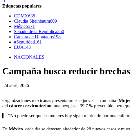
Etiquetas populares
CDMX
635
Claudia Sheinbaum
609
México
571
Senado de la República
250
Cámara de Diputados
198
#Seguridad
161
EUA
143
NACIONALES
Campaña busca reducir brechas 
24 abril, 2026
Organizaciones mexicanas presentaron este jueves la campaña
‘Mujer
del
cáncer cervicouterino
, una neoplasia 99.7 % prevenible, pero qu
“No puede ser que las mujeres hoy sigan muriendo por una enferm
En
México,
cada día se detectan alrededor de 28 nuevos casos y muer