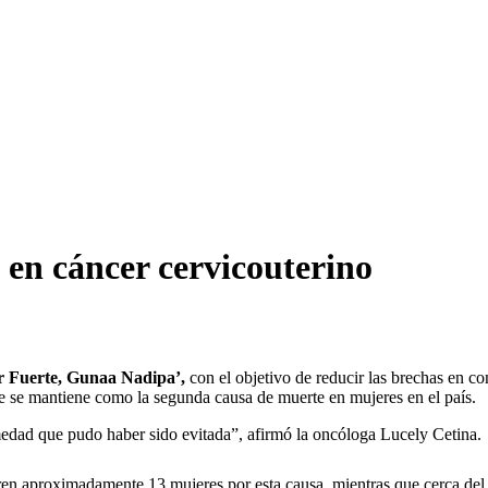
en cáncer cervicouterino
 Fuerte, Gunaa Nadipa’,
con el objetivo de reducir las brechas en c
e se mantiene como la segunda causa de muerte en mujeres en el país.
edad que pudo haber sido evitada”, afirmó la oncóloga Lucely Cetina.
en aproximadamente 13 mujeres por esta causa, mientras que cerca del 8